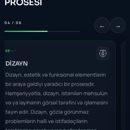
PROSESİ
04 / 06
←
→
04
VEB PROQGRAMLAMA
Veb proqramlama, internet üzərində
fəaliyyət göstərən və işləyən proqramların
yaradılması və inkişaf etdirilməsi prosesidir.
Veb proqramlama, iş və ya şəxsi məqsədlər
üçün çeşitli veb platformalarında işlənən
dinamik və görsəl cəhətlərə malikdir.