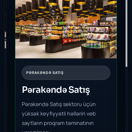
PƏRAKƏNDƏ SATIŞ
Pərakəndə Satış
Pərakəndə Satış sektoru üçün
yüksək keyfiyyətli həllərin veb
saytların proqram təminatının