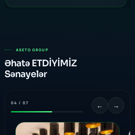
ASETO GROUP
Əhatə ETDİYİMİZ
Sənayelər
04 / 07
←
→