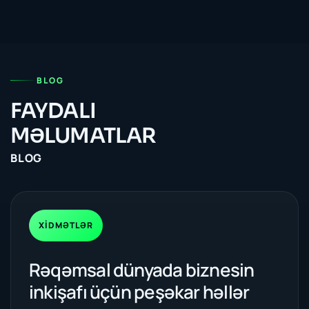
BLOG
FAYDALI
MƏLUMATLAR
BLOG
XIDMƏTLƏR
Rəqəmsal dünyada biznesin
inkişafı üçün peşəkar həllər