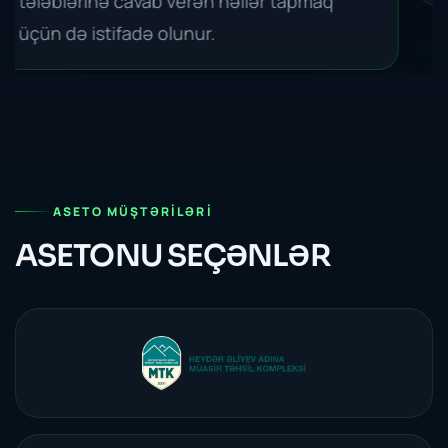
ASETO MÜŞTƏRILƏRI
ASETONU SEÇƏNLƏR