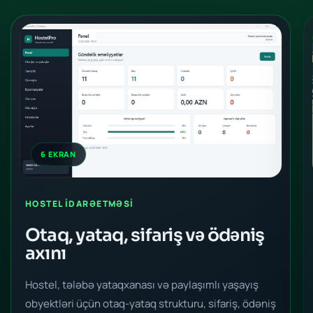
6 EKRAN
HOSTEL IDARƏETMƏSI
Otaq, yataq, sifariş və ödəniş
axını
Hostel, tələbə yataqxanası və paylaşımlı yaşayış
obyektləri üçün otaq-yataq strukturu, sifariş, ödəniş