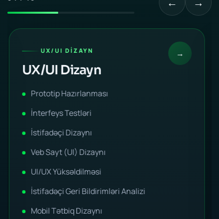
←
→
UX/UI DIZAYN
→
UX/UI Dizayn
Prototip Hazırlanması
İnterfeys Testləri
İstifadəçi Dizaynı
Veb Sayt (UI) Dizaynı
UI/UX Yüksəldilməsi
İstifadəçi Geri Bildirimləri Analizi
Mobil Tətbiq Dizaynı