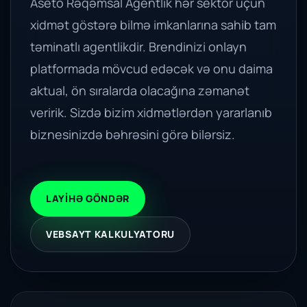
Aseto Rəqəmsal Agentlik hər sektor üçün
xidmət göstərə bilmə imkanlarına sahib tam
təminatlı agentlikdir. Brendinizi onlayn
platformada mövcud edəcək və onu daima
aktual, ön sıralarda olacağına zəmanət
veririk. Sizdə bizim xidmətlərdən yararlanıb
biznesinizdə bəhrəsini görə bilərsiz.
LAYIHƏ GÖNDƏR
VEBSAYT KALKULYATORU