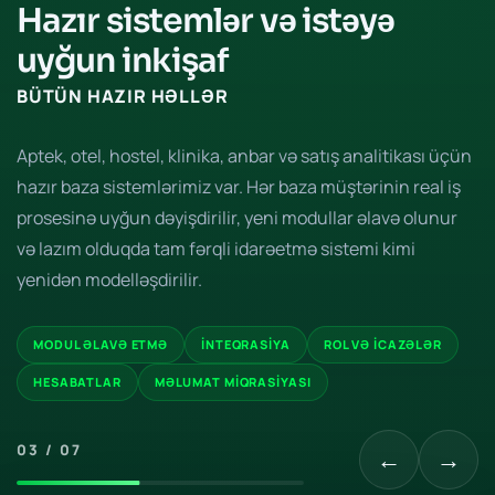
Hazır sistemlər və istəyə
uyğun inkişaf
BÜTÜN HAZIR HƏLLƏR
Aptek, otel, hostel, klinika, anbar və satış analitikası üçün
hazır baza sistemlərimiz var. Hər baza müştərinin real iş
prosesinə uyğun dəyişdirilir, yeni modullar əlavə olunur
və lazım olduqda tam fərqli idarəetmə sistemi kimi
yenidən modelləşdirilir.
MODUL ƏLAVƏ ETMƏ
İNTEQRASIYA
ROL VƏ ICAZƏLƏR
HESABATLAR
MƏLUMAT MIQRASIYASI
03 / 07
←
→