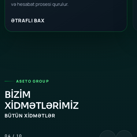
və hesabat prosesi qurulur.
ƏTRAFLI BAX
ASETO GROUP
BİZİM
XİDMƏTLƏRİMİZ
BÜTÜN XIDMƏTLƏR
04 / 10