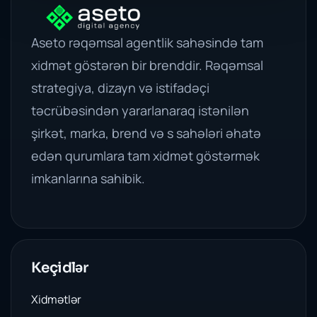
Aseto rəqəmsal agentlik sahəsində tam
xidmət göstərən bir brenddir. Rəqəmsal
strategiya, dizayn və istifadəçi
təcrübəsindən yararlanaraq istənilən
şirkət, marka, brend və s sahələri əhatə
edən qurumlara tam xidmət göstərmək
imkanlarına sahibik.
Keçidlər
Xidmətlər