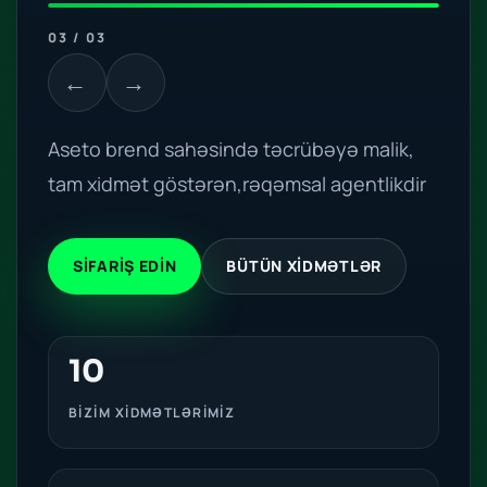
01 / 03
←
→
Aseto brend sahəsində təcrübəyə malik,
tam xidmət göstərən,rəqəmsal agentlikdir
SİFARİŞ EDİN
BÜTÜN XIDMƏTLƏR
10
BİZİM XİDMƏTLƏRİMİZ