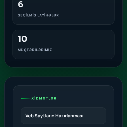
6
SEÇİLMİŞ LAYİHƏLƏR
10
MÜŞTƏRILƏRIMIZ
XIDMƏTLƏR
Veb Saytların Hazırlanması