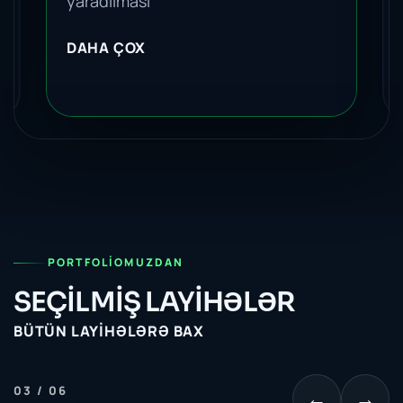
yaradılması
DAHA ÇOX
PORTFOLIOMUZDAN
SEÇİLMİŞ LAYİHƏLƏR
BÜTÜN LAYIHƏLƏRƏ BAX
04 / 06
←
→