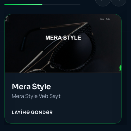
Mera az
Mera Style Brendinq və Loqo
LAYİHƏ GÖNDƏR