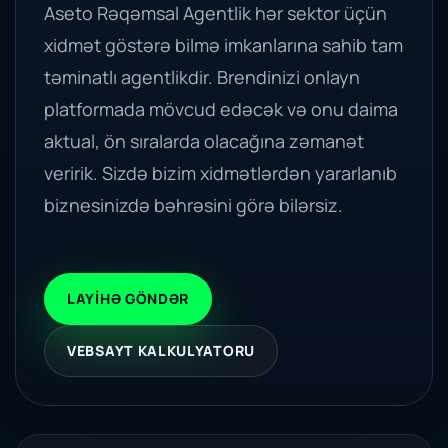
Aseto Rəqəmsal Agentlik hər sektor üçün
xidmət göstərə bilmə imkanlarına sahib tam
təminatlı agentlikdir. Brendinizi onlayn
platformada mövcud edəcək və onu daima
aktual, ön sıralarda olacağına zəmanət
veririk. Sizdə bizim xidmətlərdən yararlanıb
biznesinizdə bəhrəsini görə bilərsiz.
LAYIHƏ GÖNDƏR
VEBSAYT KALKULYATORU