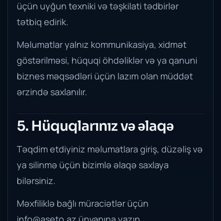
üçün uyğun texniki və təşkilati tədbirlər
tətbiq edirik.
Məlumatlar yalnız kommunikasiya, xidmət
göstərilməsi, hüquqi öhdəliklər və ya qanuni
biznes məqsədləri üçün lazım olan müddət
ərzində saxlanılır.
5. Hüquqlarınız və əlaqə
Təqdim etdiyiniz məlumatlara giriş, düzəliş və
ya silinmə üçün bizimlə əlaqə saxlaya
bilərsiniz.
Məxfiliklə bağlı müraciətlər üçün
info@aseto.az
ünvanına yazın.