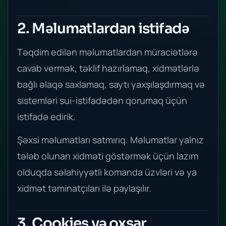
2. Məlumatlardan istifadə
Təqdim edilən məlumatlardan müraciətlərə
cavab vermək, təklif hazırlamaq, xidmətlərlə
bağlı əlaqə saxlamaq, saytı yaxşılaşdırmaq və
sistemləri sui-istifadədən qorumaq üçün
istifadə edirik.
Şəxsi məlumatları satmırıq. Məlumatlar yalnız
tələb olunan xidməti göstərmək üçün lazım
olduqda səlahiyyətli komanda üzvləri və ya
xidmət təminatçıları ilə paylaşılır.
3. Cookies və oxşar