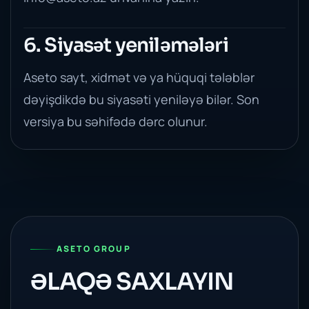
6. Siyasət yeniləmələri
Aseto sayt, xidmət və ya hüquqi tələblər
dəyişdikdə bu siyasəti yeniləyə bilər. Son
versiya bu səhifədə dərc olunur.
ASETO GROUP
ƏLAQƏ SAXLAYIN