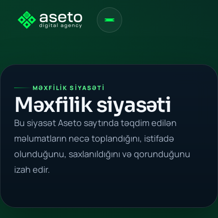
MƏXFILIK SIYASƏTI
Məxfilik siyasəti
Bu siyasət Aseto saytında təqdim edilən
məlumatların necə toplandığını, istifadə
olunduğunu, saxlanıldığını və qorunduğunu
izah edir.