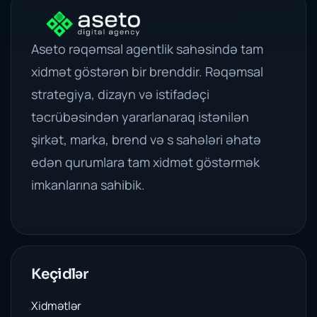
Aseto rəqəmsal agentlik sahəsində tam
xidmət göstərən bir brenddir. Rəqəmsal
strategiya, dizayn və istifadəçi
təcrübəsindən yararlanaraq istənilən
şirkət, marka, brend və s sahələri əhatə
edən qurumlara tam xidmət göstərmək
imkanlarına sahibik.
Keçidlər
Xidmətlər